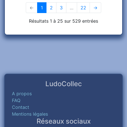
←
1
(current)
2
3
…
22
→
Résultats 1 à 25 sur 529 entrées
LudoCollec
A propos
FAQ
Contact
Mentions légales
Réseaux sociaux