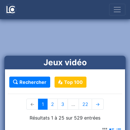
Jeux vidéo
Rechercher
Top 100
←
1
(current)
2
3
…
22
→
Résultats 1 à 25 sur 529 entrées