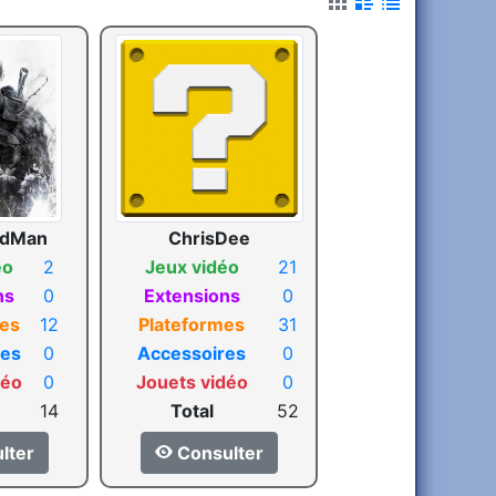
adMan
ChrisDee
éo
2
Jeux vidéo
21
ns
0
Extensions
0
mes
12
Plateformes
31
res
0
Accessoires
0
déo
0
Jouets vidéo
0
14
Total
52
lter
Consulter