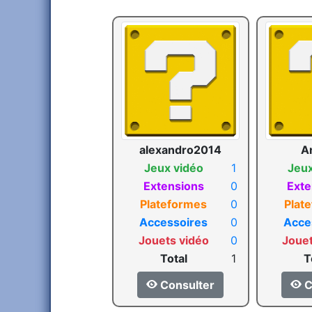
alexandro2014
A
Jeux vidéo
1
Jeux
Extensions
0
Exte
Plateformes
0
Plat
Accessoires
0
Acce
Jouets vidéo
0
Jouet
Total
1
T
Consulter
C