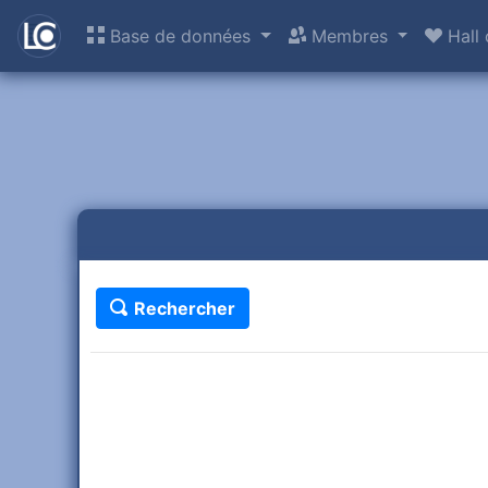
Base de données
Membres
Hall
Rechercher