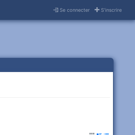
Se connecter
S'inscrire