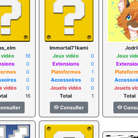
ias_elm
Immortal71kami
Jodri
 vidéo
16
Jeux vidéo
0
Jeux vid
nsions
0
Extensions
0
Extensio
formes
0
Plateformes
1
Platefor
soires
0
Accessoires
0
Accessoi
s vidéo
0
Jouets vidéo
0
Jouets vi
tal
16
Total
1
Total
onsulter
Consulter
Consu