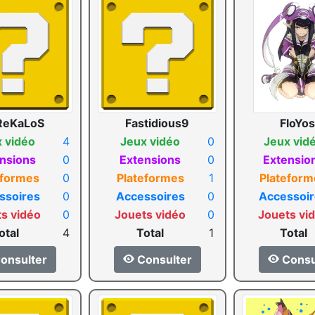
ReKaLoS
Fastidious9
FloYos
 vidéo
4
Jeux vidéo
0
Jeux vid
nsions
0
Extensions
0
Extensio
eformes
0
Plateformes
1
Plateform
ssoires
0
Accessoires
0
Accessoi
s vidéo
0
Jouets vidéo
0
Jouets vi
otal
4
Total
1
Total
onsulter
Consulter
Consu