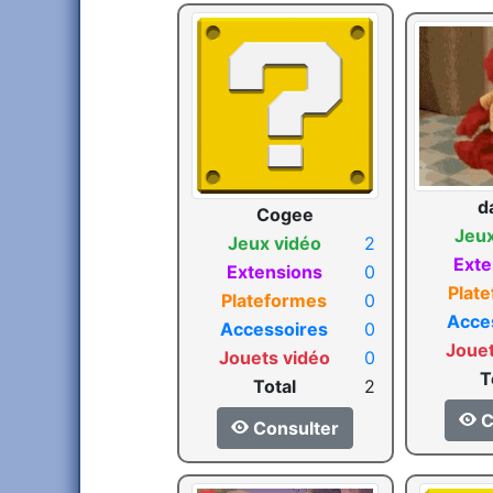
d
Cogee
Jeux
Jeux vidéo
2
Exte
Extensions
0
Plat
Plateformes
0
Acce
Accessoires
0
Jouet
Jouets vidéo
0
T
Total
2
C
Consulter