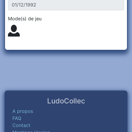
Mode(s) de jeu
LudoCollec
A propos
FAQ
Contact