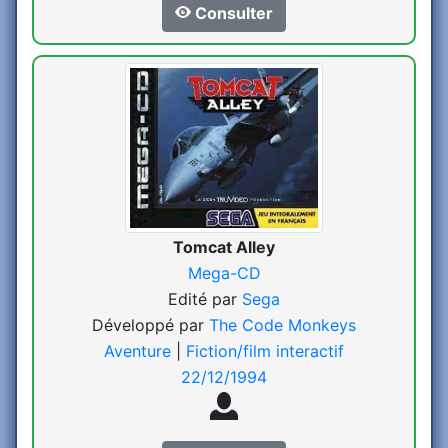
Consulter
Tomcat Alley
Mega-CD
Edité par
Sega
Développé par
The Code Monkeys
Aventure
|
Fiction/film interactif
22/12/1994