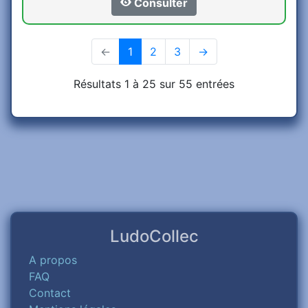
Consulter
←
1
(current)
2
3
→
Résultats 1 à 25 sur 55 entrées
LudoCollec
A propos
FAQ
Contact