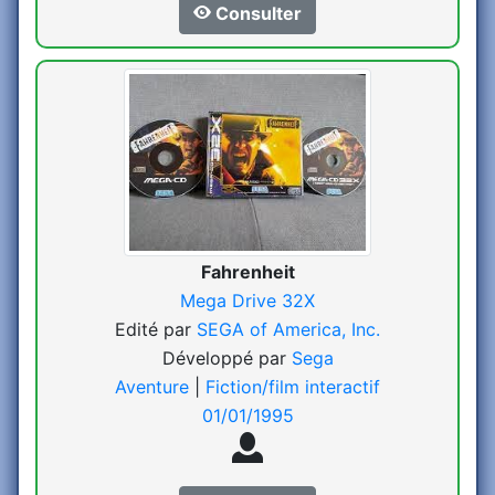
Consulter
Fahrenheit
Mega Drive 32X
Edité par
SEGA of America, Inc.
Développé par
Sega
Aventure
|
Fiction/film interactif
01/01/1995